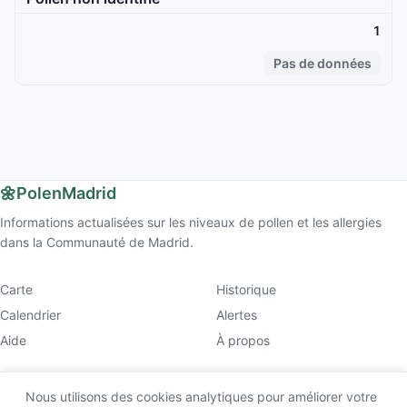
1
Pas de données
🌼
PolenMadrid
Informations actualisées sur les niveaux de pollen et les allergies
dans la Communauté de Madrid.
Carte
Historique
Calendrier
Alertes
Aide
À propos
Nous utilisons des cookies analytiques pour améliorer votre
© 2026 PolenMadrid (v2.9.1).
Mentions légales
. Ce site est purement informatif