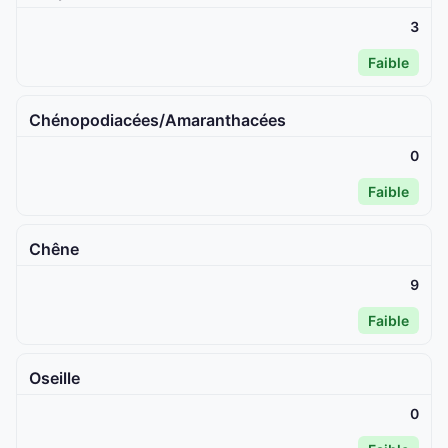
3
Faible
Chénopodiacées/Amaranthacées
0
Faible
Chêne
9
Faible
Oseille
0