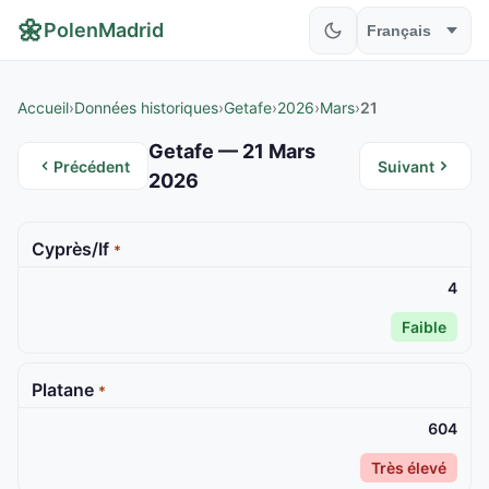
🌼
PolenMadrid
Accueil
›
Données historiques
›
Getafe
›
2026
›
Mars
›
21
Getafe — 21 Mars
Précédent
Suivant
2026
Cyprès/If
*
4
Faible
Platane
*
604
Très élevé