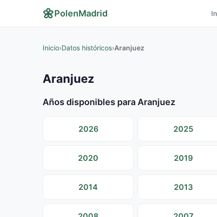
🌼
PolenMadrid
In
Inicio
›
Datos históricos
›
Aranjuez
Aranjuez
Años disponibles para Aranjuez
2026
2025
2020
2019
2014
2013
2008
2007