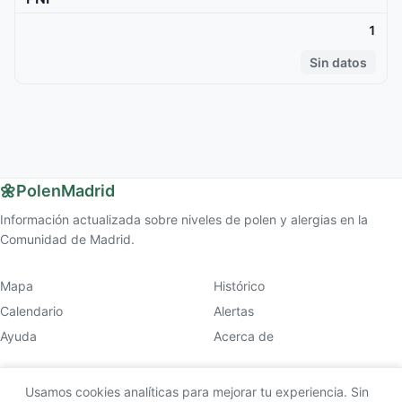
1
Sin datos
🌼
PolenMadrid
Información actualizada sobre niveles de polen y alergias en la
Comunidad de Madrid.
Mapa
Histórico
Calendario
Alertas
Ayuda
Acerca de
Usamos cookies analíticas para mejorar tu experiencia. Sin
© 2026 PolenMadrid (v2.9.1).
Aviso legal y privacidad
. Esta web es meramente