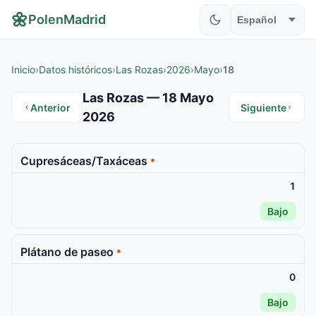
🌼
PolenMadrid
Inicio
›
Datos históricos
›
Las Rozas
›
2026
›
Mayo
›
18
Las Rozas — 18 Mayo
Anterior
Siguiente
2026
Cupresáceas/Taxáceas
*
1
Bajo
Plátano de paseo
*
0
Bajo